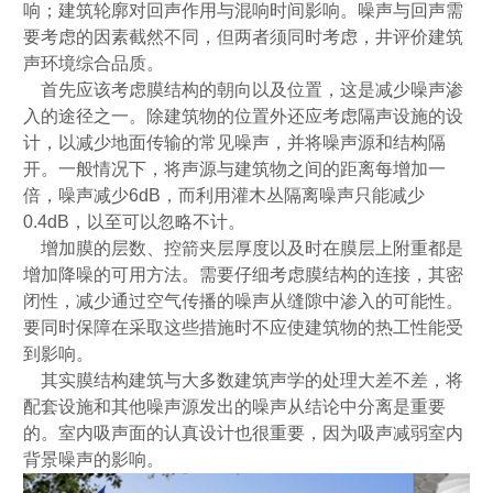
响；建筑轮廓对回声作用与混响时间影响。噪声与回声需
要考虑的因素截然不同，但两者须同时考虑，井评价建筑
声环境综合品质。
首先应该考虑膜结构的朝向以及位置，这是减少噪声渗
入的途径之一。除建筑物的位置外还应考虑隔声设施的设
计，以减少地面传输的常见噪声，并将噪声源和结构隔
开。一般情况下，将声源与建筑物之间的距离每增加一
倍，噪声减少6dB，而利用灌木丛隔离噪声只能减少
0.4dB，以至可以忽略不计。
增加膜的层数、控箭夹层厚度以及时在膜层上附重都是
增加降噪的可用方法。需要仔细考虑膜结构的连接，其密
闭性，减少通过空气传播的噪声从缝隙中渗入的可能性。
要同时保障在采取这些措施时不应使建筑物的热工性能受
到影响。
其实膜结构建筑与大多数建筑声学的处理大差不差，将
配套设施和其他噪声源发出的噪声从结论中分离是重要
的。室内吸声面的认真设计也很重要，因为吸声减弱室内
背景噪声的影响。