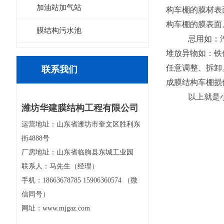
加油站加气站
构车棚的膜材表
构车棚的膜表面
膜结构污水池
忌用如：汽
堆放异物如：铁
任意调整、拆卸
联系我们
成膜结构车棚损
以上就是小
潍坊华建膜结构工程有限公司
运营地址：山东省潍坊市奎文区胜利东
街4888号
厂房地址：山东省临朐县东城工业园
联系人：马先生（经理）
手机：18663678785 15906360574 （微
信同号）
网址：www.mjgaz.com